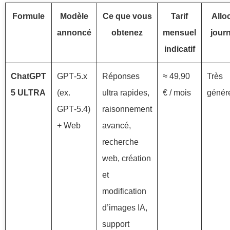
Formule
Modèle
Ce que vous
Tarif
Allo
annoncé
obtenez
mensuel
journ
indicatif
ChatGPT
GPT‑5.x
Réponses
≈ 49,90
Très
5 ULTRA
(ex.
ultra rapides,
€ / mois
génér
GPT‑5.4)
raisonnement
+ Web
avancé,
recherche
web, création
et
modification
d’images IA,
support