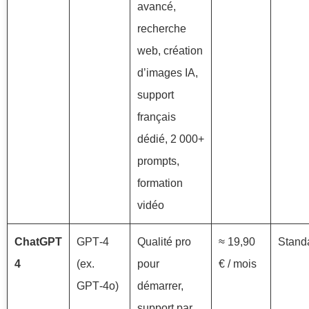
avancé,
recherche
web, création
d’images IA,
support
français
dédié, 2 000+
prompts,
formation
vidéo
ChatGPT
GPT‑4
Qualité pro
≈ 19,90
Stand
4
(ex.
pour
€ / mois
GPT‑4o)
démarrer,
support par