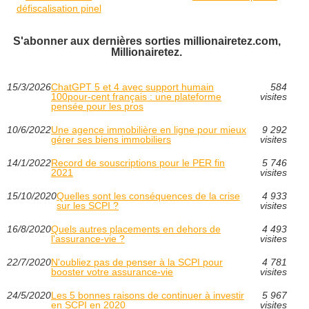
défiscalisation pinel
S'abonner aux dernières sorties millionairetez.com,
Millionairetez.
15/3/2026
ChatGPT 5 et 4 avec support humain
584
100pour-cent français : une plateforme
visites
pensée pour les pros
10/6/2022
Une agence immobilière en ligne pour mieux
9 292
gérer ses biens immobiliers
visites
14/1/2022
Record de souscriptions pour le PER fin
5 746
2021
visites
15/10/2020
Quelles sont les conséquences de la crise
4 933
sur les SCPI ?
visites
16/8/2020
Quels autres placements en dehors de
4 493
l'assurance-vie ?
visites
22/7/2020
N'oubliez pas de penser à la SCPI pour
4 781
booster votre assurance-vie
visites
24/5/2020
Les 5 bonnes raisons de continuer à investir
5 967
en SCPI en 2020
visites