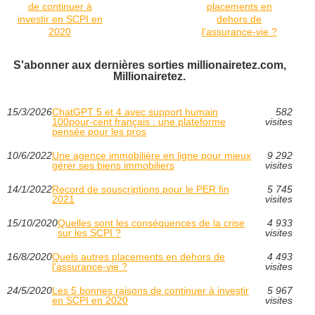
de continuer à
placements en
investir en SCPI en
dehors de
2020
l'assurance-vie ?
S'abonner aux dernières sorties millionairetez.com,
Millionairetez.
15/3/2026
ChatGPT 5 et 4 avec support humain
582
100pour-cent français : une plateforme
visites
pensée pour les pros
10/6/2022
Une agence immobilière en ligne pour mieux
9 292
gérer ses biens immobiliers
visites
14/1/2022
Record de souscriptions pour le PER fin
5 745
2021
visites
15/10/2020
Quelles sont les conséquences de la crise
4 933
sur les SCPI ?
visites
16/8/2020
Quels autres placements en dehors de
4 493
l'assurance-vie ?
visites
24/5/2020
Les 5 bonnes raisons de continuer à investir
5 967
en SCPI en 2020
visites