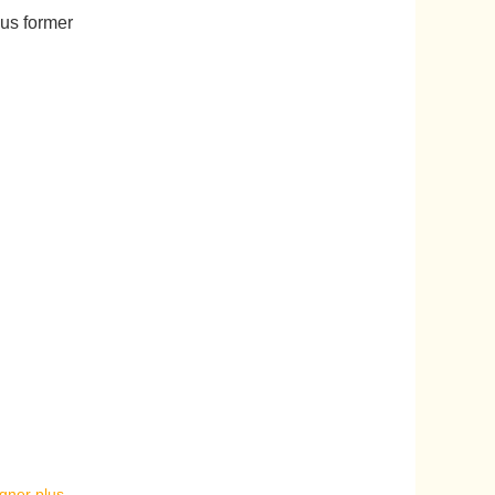
ous former
gner plus