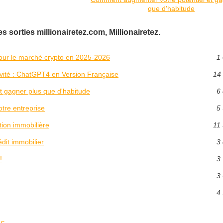
que d'habitude
 sorties millionairetez.com, Millionairetez.
pour le marché crypto en 2025‑2026
1 
tivité : ChatGPT4 en Version Française
14 
t gagner plus que d'habitude
6 
tre entreprise
5 
tion immobilière
11 
dit immobilier
3 
!
3 
3 
4 