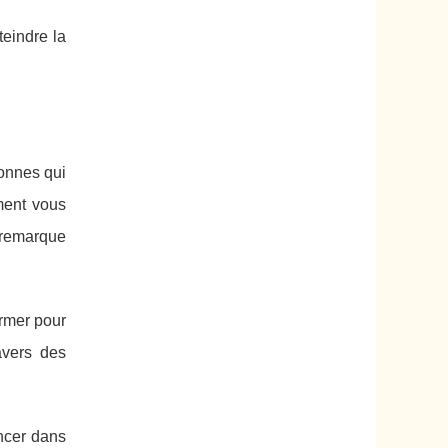
teindre la
onnes qui
ment vous
e remarque
ormer pour
avers des
ancer dans