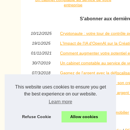
entreprise
S'abonner aux dernières
10/12/2025
Cryptonaute : votre tour de contrôle 
19/1/2025
L'Impact de l'IA d'OpenAI sur la Créa
01/11/2021
Comment augmenter votre potentiel e
30/7/2019
Un cabinet comptable au service de vo
07/3/2018
Gagnez de l'argent avec la défiscalisa
30/6/2017
Des taux encore plus bas pour son cré
This website uses cookies to ensure you get
10/10/2016
Une méthode pour garder son argent 
the best experience on our website.
Learn more
03/8/2016
Que permet la loi pinel?
27/4/2016
Le compromis de vente en immobilier
Refuse Cookie
Allow cookies