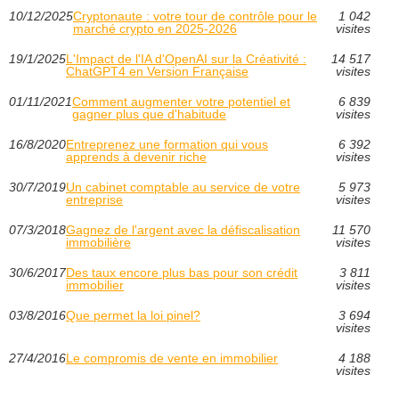
10/12/2025
Cryptonaute : votre tour de contrôle pour le
1 042
marché crypto en 2025‑2026
visites
19/1/2025
L'Impact de l'IA d'OpenAI sur la Créativité :
14 517
ChatGPT4 en Version Française
visites
01/11/2021
Comment augmenter votre potentiel et
6 839
gagner plus que d'habitude
visites
16/8/2020
Entreprenez une formation qui vous
6 392
apprends à devenir riche
visites
30/7/2019
Un cabinet comptable au service de votre
5 973
entreprise
visites
07/3/2018
Gagnez de l'argent avec la défiscalisation
11 570
immobilière
visites
30/6/2017
Des taux encore plus bas pour son crédit
3 811
immobilier
visites
03/8/2016
Que permet la loi pinel?
3 694
visites
27/4/2016
Le compromis de vente en immobilier
4 188
visites