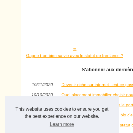
Gagne t-on bien sa vie avec le statut de freelance ?
S'abonner aux dernières
19/11/2020
Devenir riche sur internet : est-ce pos
10/10/2020
Quel placement immobilier choisir po
12/7/2019
De la finance à l’immédiat dans le port
This website uses cookies to ensure you get
26/10/2017
Devenir riche avec l'agriculture bio c'e
the best experience on our website.
Learn more
14/10/2016
Gagne t-on bien sa vie avec le statut 