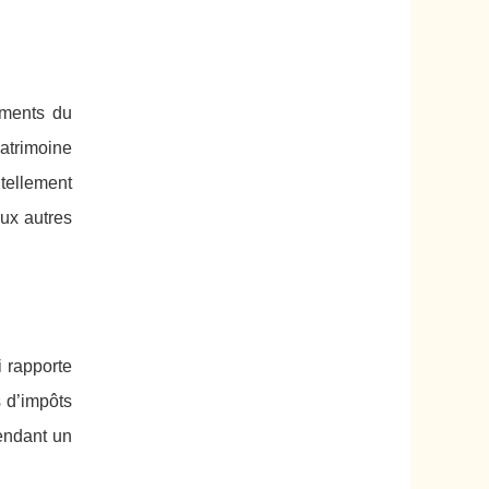
ements du
atrimoine
tellement
aux autres
i rapporte
s d’impôts
pendant un