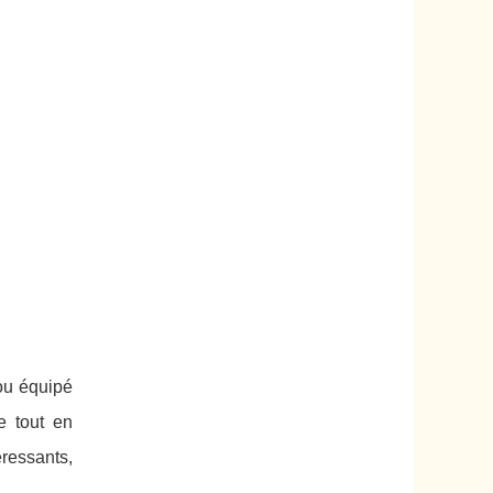
ou équipé
e tout en
éressants,