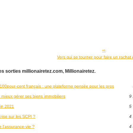
Vers qui se tourner pour faire un rachat 
 sorties millionairetez.com, Millionairetez.
00pour-cent français : une plateforme pensée pour les pros
 mieux gérer ses biens immobiliers
9 
fin 2021
5 
rise sur les SCPI ?
4 
 l'assurance-vie ?
4 