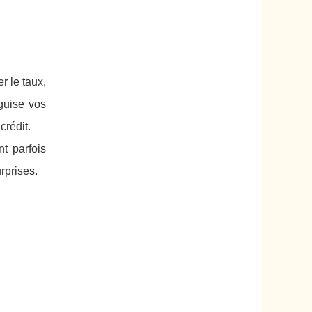
r le taux,
guise vos
crédit.
nt parfois
rprises.