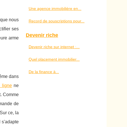
Une agence immobilière en...
 que nous
Record de souscriptions pour...
tifier ses
Devenir riche
leure arme
Devenir riche sur internet :...
Quel placement immobilier...
De la finance à...
même dans
 ligne
ne
net. Comme
emande de
Sur ce, la
l s'adapte