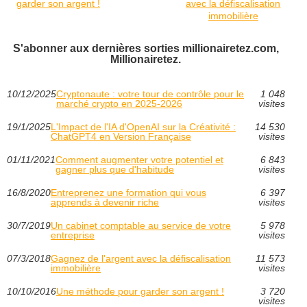
garder son argent !
avec la défiscalisation
immobilière
S'abonner aux dernières sorties millionairetez.com,
Millionairetez.
10/12/2025
Cryptonaute : votre tour de contrôle pour le
1 048
marché crypto en 2025‑2026
visites
19/1/2025
L'Impact de l'IA d'OpenAI sur la Créativité :
14 530
ChatGPT4 en Version Française
visites
01/11/2021
Comment augmenter votre potentiel et
6 843
gagner plus que d'habitude
visites
16/8/2020
Entreprenez une formation qui vous
6 397
apprends à devenir riche
visites
30/7/2019
Un cabinet comptable au service de votre
5 978
entreprise
visites
07/3/2018
Gagnez de l'argent avec la défiscalisation
11 573
immobilière
visites
10/10/2016
Une méthode pour garder son argent !
3 720
visites