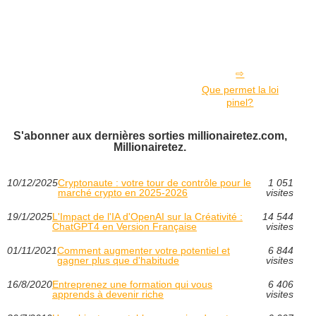
Que permet la loi
pinel?
S'abonner aux dernières sorties millionairetez.com,
Millionairetez.
10/12/2025
Cryptonaute : votre tour de contrôle pour le
1 051
marché crypto en 2025‑2026
visites
19/1/2025
L'Impact de l'IA d'OpenAI sur la Créativité :
14 544
ChatGPT4 en Version Française
visites
01/11/2021
Comment augmenter votre potentiel et
6 844
gagner plus que d'habitude
visites
16/8/2020
Entreprenez une formation qui vous
6 406
apprends à devenir riche
visites