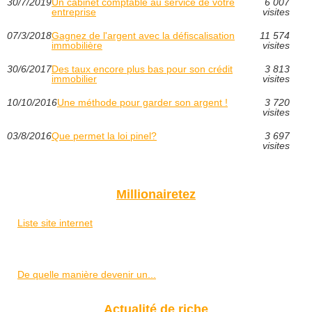
30/7/2019
Un cabinet comptable au service de votre
6 007
entreprise
visites
07/3/2018
Gagnez de l'argent avec la défiscalisation
11 574
immobilière
visites
30/6/2017
Des taux encore plus bas pour son crédit
3 813
immobilier
visites
10/10/2016
Une méthode pour garder son argent !
3 720
visites
03/8/2016
Que permet la loi pinel?
3 697
visites
Millionairetez
Liste site internet
De quelle manière devenir un...
Actualité de riche