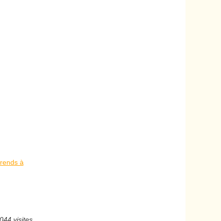
prends à
044 visites