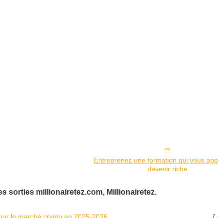
Entreprenez une formation qui vous ap
devenir riche
 sorties millionairetez.com, Millionairetez.
pour le marché crypto en 2025‑2026
1 