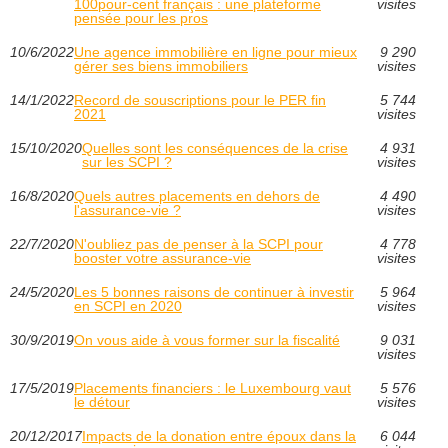
100pour-cent français : une plateforme
visites
pensée pour les pros
10/6/2022
Une agence immobilière en ligne pour mieux
9 290
gérer ses biens immobiliers
visites
14/1/2022
Record de souscriptions pour le PER fin
5 744
2021
visites
15/10/2020
Quelles sont les conséquences de la crise
4 931
sur les SCPI ?
visites
16/8/2020
Quels autres placements en dehors de
4 490
l'assurance-vie ?
visites
22/7/2020
N'oubliez pas de penser à la SCPI pour
4 778
booster votre assurance-vie
visites
24/5/2020
Les 5 bonnes raisons de continuer à investir
5 964
en SCPI en 2020
visites
30/9/2019
On vous aide à vous former sur la fiscalité
9 031
visites
17/5/2019
Placements financiers : le Luxembourg vaut
5 576
le détour
visites
20/12/2017
Impacts de la donation entre époux dans la
6 044