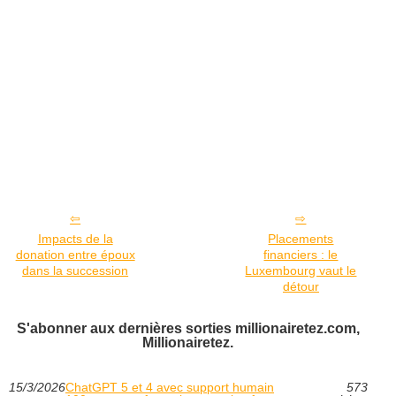
Impacts de la
Placements
donation entre époux
financiers : le
dans la succession
Luxembourg vaut le
détour
S'abonner aux dernières sorties millionairetez.com,
Millionairetez.
15/3/2026
ChatGPT 5 et 4 avec support humain
573