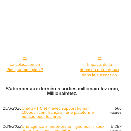
La colocation en
Impacts de la
Pinel, un bon plan ?
donation entre époux
dans la succession
S'abonner aux dernières sorties millionairetez.com,
Millionairetez.
15/3/2026
ChatGPT 5 et 4 avec support humain
566
100pour-cent français : une plateforme
visites
pensée pour les pros
10/6/2022
Une agence immobilière en ligne pour mieux
9 287
gérer ses biens immobiliers
visites