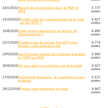
14/1/2022
Record de souscriptions pour le PER fin
5 737
2021
visites
15/10/2020
Quelles sont les conséquences de la crise
4 927
sur les SCPI ?
visites
16/8/2020
Quels autres placements en dehors de
4 485
l'assurance-vie ?
visites
22/7/2020
N'oubliez pas de penser à la SCPI pour
4 774
booster votre assurance-vie
visites
24/5/2020
Les 5 bonnes raisons de continuer à investir
5 960
en SCPI en 2020
visites
30/9/2019
On vous aide à vous former sur la fiscalité
9 027
visites
17/5/2019
Placements financiers : le Luxembourg vaut
5 571
le détour
visites
29/12/2018
Prenez votre trésorerie en main
9 967
visites